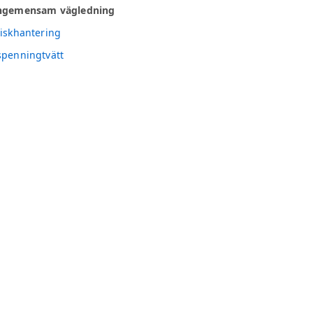
hgemensam vägledning
iskhantering
penningtvätt