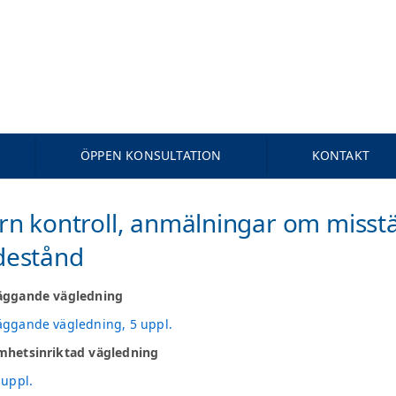
ÖPPEN KONSULTATION
KONTAKT
rn kontroll, anmälningar om misst
destånd
äggande vägledning
ggande vägledning, 5 uppl.
mhetsinriktad vägledning
 uppl.